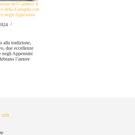
zione del Camino: Il
 e della Famiglia con
vo negli Appennini
2024
o alla tradizione,
o, due eccellenze
te negli Appennini
elebrano l’amore
 utili
me