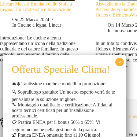
Lincar: Maestri Emiliani delle Stufe a
Risvegliando la Tradi
Legna, Tra Tradizione e Innovazione
Piacere della Fiamma
Helios e ElementoVi
On
25 Marzo 2024
In
Cucine a legna
,
Lincar
On
14 Marzo 
In
Innovazione
Introduzione: Le cucine a legna
rappresentano un’icona della tradizione
In un tributo condivis
culinaria e del calore familiare. In questo
Helios e ElementoViv
articolo, esploreremo il fascino delle
situate rispettivamen
cucine…
Irpini e Modenese, c
avvolgente per…
🔥❄️ Tantissime marche e modelli in promozione!
🔍 Sopralluogo gratuito: Un nostro esperto verrà da te
per valutare la soluzione migliore.
🔧 Montaggio qualificato e certificazione: Affidati ai
nostri tecnici certificati per un’installazione
professionale.
Link
📋 Pratica ENEA per il bonus 50% o 65%: Vi
seguiremo anche nella gestione della pratica.
Ho
🎁 Pratica ENEA omaggio fino al 10 Giugno!