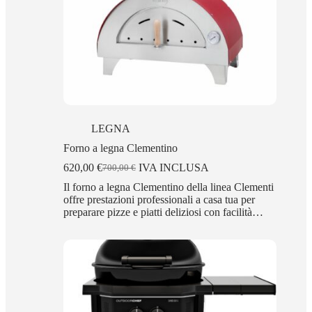
LEGNA
Forno a legna Clementino
620,00
€
IVA INCLUSA
700,00
€
Il
Il
prezzo
prezzo
Il forno a legna Clementino della linea Clementi
originale
attuale
offre prestazioni professionali a casa tua per
era:
è:
preparare pizze e piatti deliziosi con facilità…
700,00 €.
620,00 €.