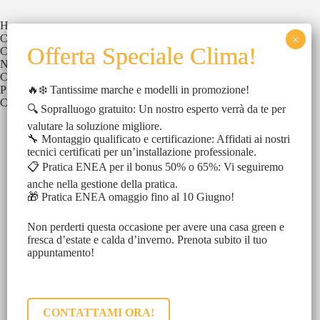
Home
Chi Siamo
Catalogo
News
Contatti
🔥❄️ Tantissime marche e modelli in promozione!
Privacy Policy
Cookies Policy
🔍 Sopralluogo gratuito: Un nostro esperto verrà da te per
valutare la soluzione migliore.
🔧 Montaggio qualificato e certificazione: Affidati ai nostri
tecnici certificati per un’installazione professionale.
Chiamami
📋 Pratica ENEA per il bonus 50% o 65%: Vi seguiremo
anche nella gestione della pratica.
+39 351 879 2339
🎁 Pratica ENEA omaggio fino al 10 Giugno!
Inviami una mail
Non perderti questa occasione per avere una casa green e
info@elementovivo.it
fresca d’estate e calda d’inverno. Prenota subito il tuo
appuntamento!
Sito realizzato da:
CONTATTAMI ORA!