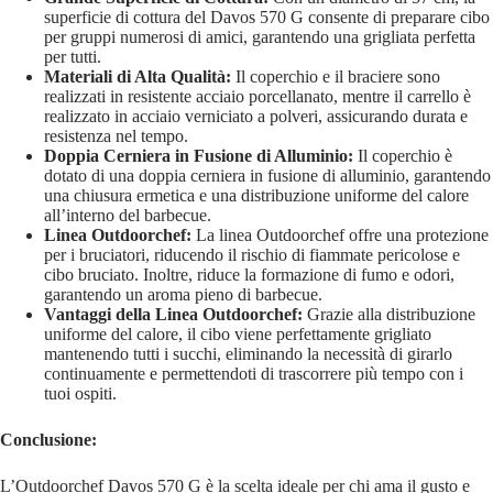
superficie di cottura del Davos 570 G consente di preparare cibo
per gruppi numerosi di amici, garantendo una grigliata perfetta
per tutti.
Materiali di Alta Qualità:
Il coperchio e il braciere sono
realizzati in resistente acciaio porcellanato, mentre il carrello è
realizzato in acciaio verniciato a polveri, assicurando durata e
resistenza nel tempo.
Doppia Cerniera in Fusione di Alluminio:
Il coperchio è
dotato di una doppia cerniera in fusione di alluminio, garantendo
una chiusura ermetica e una distribuzione uniforme del calore
all’interno del barbecue.
Linea Outdoorchef:
La linea Outdoorchef offre una protezione
per i bruciatori, riducendo il rischio di fiammate pericolose e
cibo bruciato. Inoltre, riduce la formazione di fumo e odori,
garantendo un aroma pieno di barbecue.
Vantaggi della Linea Outdoorchef:
Grazie alla distribuzione
uniforme del calore, il cibo viene perfettamente grigliato
mantenendo tutti i succhi, eliminando la necessità di girarlo
continuamente e permettendoti di trascorrere più tempo con i
tuoi ospiti.
Conclusione:
L’Outdoorchef Davos 570 G è la scelta ideale per chi ama il gusto e