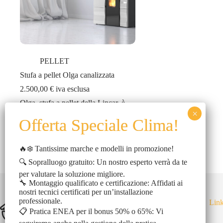
PELLET
Stufa a pellet Olga canalizzata
2.500,00
€
iva esclusa
Olga, stufa a pellet della Lincar, è
sinonimo di eleganza e prestazioni
affidabili. Classificata 5 stelle per
l’alta efficienza energetica, offre
la…
🔥❄️ Tantissime marche e modelli in promozione!
🔍 Sopralluogo gratuito: Un nostro esperto verrà da te
per valutare la soluzione migliore.
🔧 Montaggio qualificato e certificazione: Affidati ai
nostri tecnici certificati per un’installazione
professionale.
Link
📋 Pratica ENEA per il bonus 50% o 65%: Vi