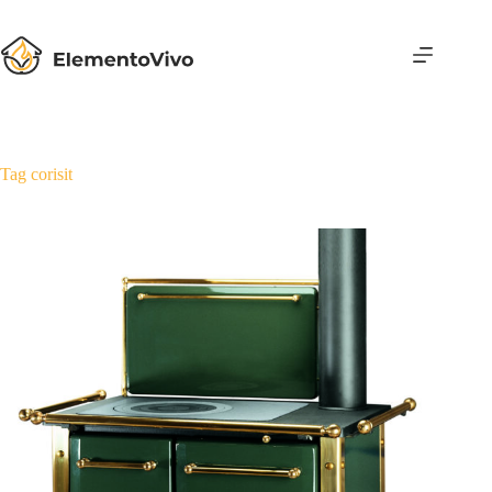
Salta
al
contenuto
Tag
corisit